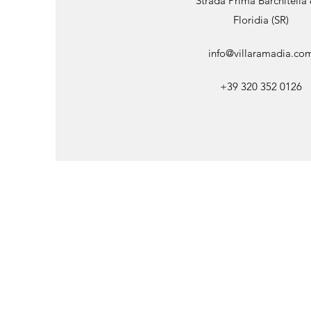
Strada Prima Barchitella
Floridia (SR)
info@villaramadia.co
+39 320 352 0126