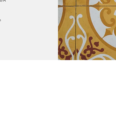
 8/A
m